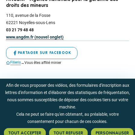
droits des mineurs
110, avenue de la Fosse
62221 Noyelles-sous-Lens
03 21 79 48 48
www.angdm.fr (nouvel onglet)
PARTAGER SUR FACEBOOK
Filieris
Vous êtes affilié minier
Nous suivre sur les résea
Afin de vous proposer des vidéos, des formulaires d'inscription aux
Nous suivre sur Facebo
Nous suivre sur I
Nous suivre
Nous 
lettres d'information et d'élaborer des statistiques de fréquentation,
Liens utiles
Nous contacter
nous sommes susceptibles de déposer des cookies tiers sur votre
Besoin d'aide ?
Documentation
machine.
Nos offres d'emploi
Cela ne peut se faire qu'en obtenant, au préalable, votre
Mentions légales et accessibilité
Mentions légales
consentement pour chacun de ces cookies.
Charte de protection des données
Accessibilité du site
TOUT ACCEPTER
TOUT REFUSER
PERSONNALISER