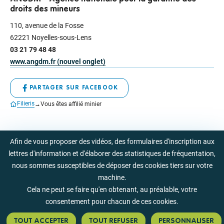
droits des mineurs
110, avenue de la Fosse
62221 Noyelles-sous-Lens
03 21 79 48 48
www.angdm.fr (nouvel onglet)
PARTAGER SUR FACEBOOK
Filieris
Vous êtes affilié minier
Nous suivre sur les résea
Afin de vous proposer des vidéos, des formulaires d'inscription aux
Nous suivre sur Facebo
Nous suivre sur I
Nous suivre
Nous 
lettres d'information et d'élaborer des statistiques de fréquentation,
Liens utiles
Nous contacter
nous sommes susceptibles de déposer des cookies tiers sur votre
Besoin d'aide ?
Documentation
machine.
Nos offres d'emploi
Cela ne peut se faire qu'en obtenant, au préalable, votre
Mentions légales et accessibilité
Mentions légales
consentement pour chacun de ces cookies.
Charte de protection des données
Accessibilité du site
TOUT ACCEPTER
TOUT REFUSER
PERSONNALISER